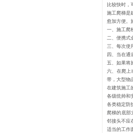
比较快时，
施工爬梯是
愈加方便。
一、施工爬
二、便携式
三、每次使
四、当在通
五、如果将
六、在爬上
带，大型物
在建筑施工
各级统帅和
各类稳定防
爬梯的底部
邻接头不应
适当的工作