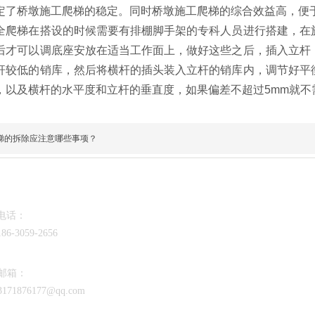
定了桥墩施工爬梯的稳定。同时桥墩施工爬梯的综合效益高，便
全爬梯在搭设的时候需要有排棚脚手架的专科人员进行搭建，在
后才可以调底座安放在适当工作面上，做好这些之后，插入立杆
杆较低的销库，然后将横杆的插头装入立杆的销库内，调节好平
，以及横杆的水平度和立杆的垂直度，如果偏差不超过5mm就不
梯的拆除应注意哪些事项？
电话：
186-3059-2656
邮箱：
3171876177@qq.com