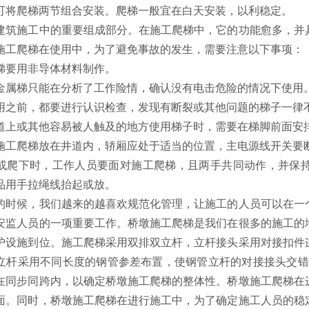
可将爬梯两节组合安装。爬梯一般宜在白天安装，以利稳定。
建筑施工中的重要组成部分。在施工爬梯中，它的功能愈多，并
施工爬梯在使用中，为了避免事故的发生，需要注意以下事项：
梯要用非导体材料制作。
金属梯只能在分析了工作险情，确认没有电击危险的情况下使用
用之前，都要进行认识检查，发现有断裂或其他问题的梯子一律
道上或其他容易被人触及的地方使用梯子时，需要在梯脚前面安
施工爬梯放在井道内，轿厢应处于适当的位置，主电源线开关要
或爬下时，工作人员要面对施工爬梯，且两手共同动作，并保
品用手拉绳线抬起或放。
的时候，我们越来的越喜欢规范化管理，让施工的人员可以在一
安监人员的一项重要工作。桥墩施工爬梯是我们在很多的施工的
护设施到位。施工爬梯采用双排双立杆，立杆接头采用对接扣件
立杆采用不同长度的钢管参差布置，使钢管立杆的对接接头交错布
在同步同跨内，以确定桥墩施工爬梯的整体性。桥墩施工爬梯在
面。同时，桥墩施工爬梯在进行施工中，为了确定施工人员的稳