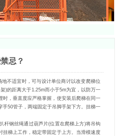
些禁忌？
溜绳场地不适宜时，可与设计单位商讨以改变爬梯位
)的距离大于1.25m而小于5m为宜，以防万一
埋时，垂直度应严格掌握，使安装后爬梯在同一
手50管子，两端固定于吊脚手架下方。挂梯一
杆钢丝绳通过葫芦片(位置在爬梯上方)将吊钩
时挂梯上工作，稳定带固定于上方。当滑模速度