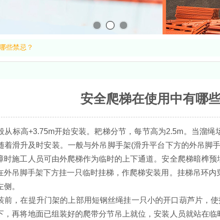
哪些禁忌？
安全爬梯在使用中有哪
般从标高+3.75m开始安装。耙梯分节，每节高为2.5m。当
随着滑升及时安装。一般与外吊脚手架(滑升平台下方的外吊脚手架
障时施工人员可由外爬梯作为临时的上下通道。安全爬梯暗榫预
在外吊脚手架下方挂一只临时挂梯，作爬梯安装用。挂梯吊环内穿
左侧。
装前，在提升门架的上部用短钢丝绳挂一只小的开口葫芦片，使扒
下，再将地面已组装好的爬带分节吊上就位，安装人员就站在临