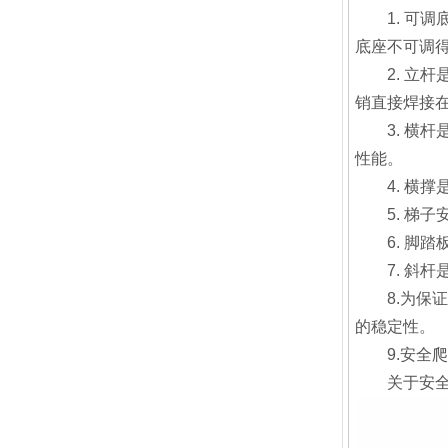
1. 可调
底座不可调
2. 立杆
销直接焊接
3. 横杆
性能。
4. 横撑
5. 梯子
6. 脚踏
7. 斜杆
8.为保证
的稳定性。
9.安全爬梯
关于安全爬