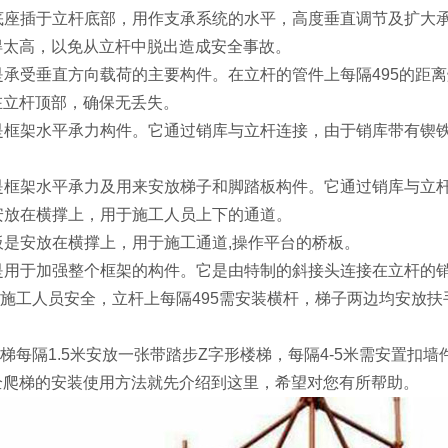
底座插于立杆底部，用作支承系统的水平，高度垂直调节及扩大
得太高，以免从立杆中脱出造成安全事故。
是承受垂直方向载荷的主要构件。在立杆的管件上每隔495的距
在立杆顶部，确保无丢失。
是框架水平承力构件。它通过销库与立杆连接，由于销库带有锲
是框架水平承力及用来安放梯子和脚踏板构件。它通过销库与立
安放在横撑上，用于施工人员上下的通道。
板是安放在横撑上，用于施工通道,操作平台的桥板。
是用于加强整个框架的构件。它是由特制的斜接头连接在立杆的
施工人员安全，立杆上每隔495需安装横杆，梯子两边均安放扶
每隔1.5米安放一张带踏步Z字形楼梯，每隔4-5米需安置扣墙
梯的安装使用方法就先介绍到这里，希望对您有所帮助。